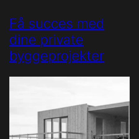
Få succes med
dine private
byggeprojekter