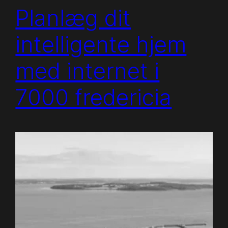
Planlæg dit
intelligente hjem
med internet i
7000 fredericia