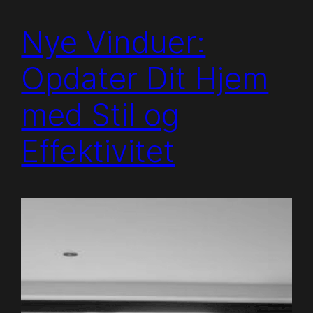
Nye Vinduer:
Opdater Dit Hjem
med Stil og
Effektivitet