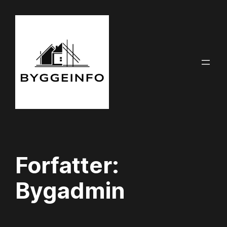
Spring
til
indhold
Forfatter:
Bygadmin