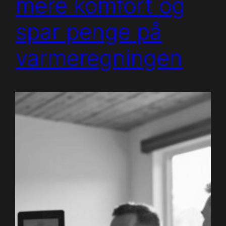
mere komfort og
spar penge på
varmeregningen